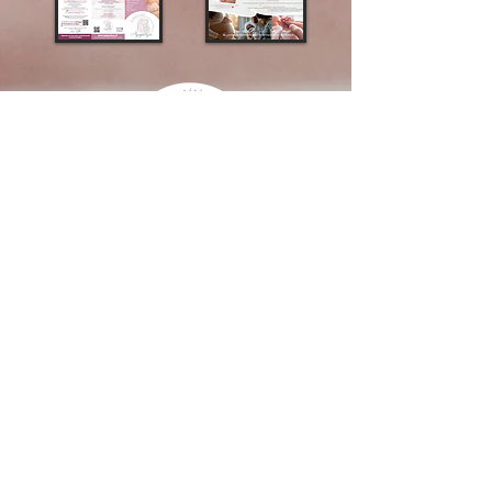
02.14.73.95.97
06.38.23.80.88
Pour les familles