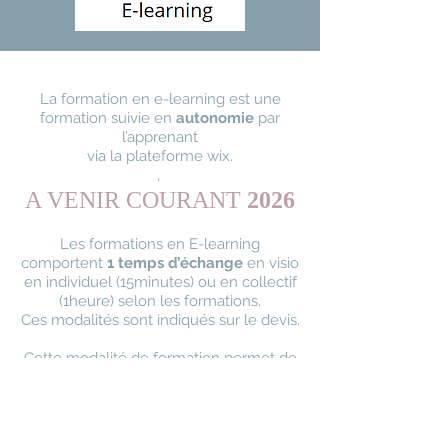
La formation en e-learning est une
formation suivie en
autonomie
par
l’apprenant
via la plateforme wix.
,
A VENIR COURANT
2026
Les formations en E-learning
comportent
1 temps d’échange
en visio
en individuel (15minutes) ou en collectif
(1heure) selon les formations.
Ces modalités sont indiqués sur le devis.
Cette modalité de formation permet de
conjuguer vie personnelle et projets de
formation :
vous étudiez à votre rythme
depuis votre domicile