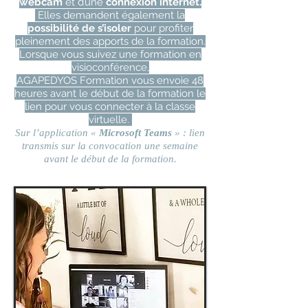
webcam
et d’une
connexion internet.
Elles demandent également la
possibilité de s’isoler
pour profiter
pleinement des apports de la formation.
Lorsque vous suivez une formation en
visioconférence,
AGAPEDYOS Formation vous envoie 48
heures avant le début de la formation le
lien pour vous connecter à la classe
virtuelle.
Sur l’application «
Microsoft Teams
» : lien
transmis sur la convocation une semaine
avant le début de la formation.