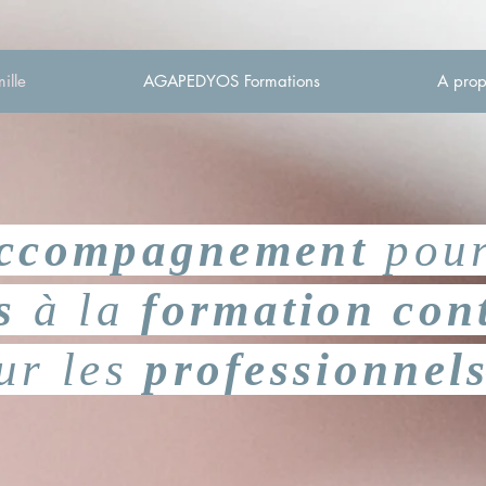
ille
AGAPEDYOS Formations
A prop
accompagnement
pour
es
à la
formation con
ur les
professionnel