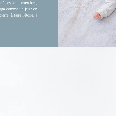
 à ces petits exercices,
yoga comme un jeu : on
erre, à faire l'étoile, à