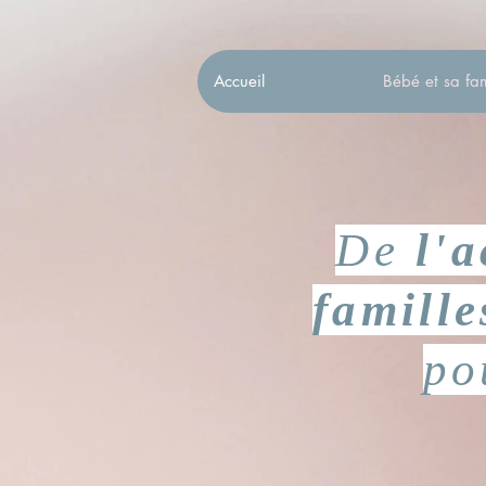
Accueil
Bébé et sa fam
De
l'
famill
po