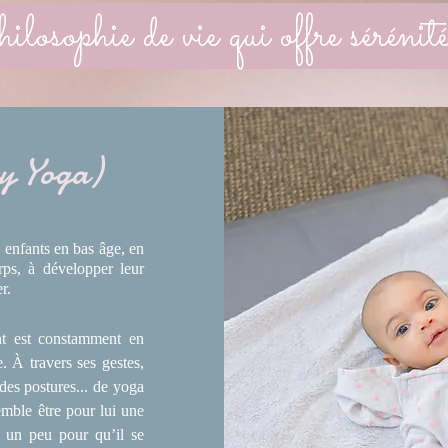
losophie de vie qui offre sérénit
y Yoga)
x enfants en bas âge, en
rps, à développer leur
r.
nt est constamment en
 À travers ses gestes,
des postures... de yoga
mble être pour lui une
 un peu pour qu’il se