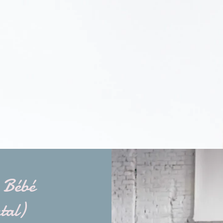
 Bébé
tal)