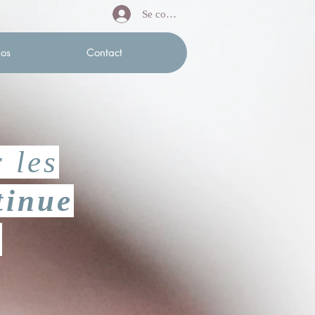
Se connecter
os
Contact
 les
tinue
s