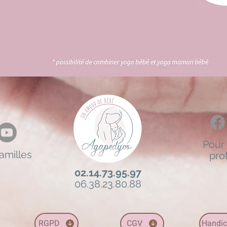
Pour 
amilles
pro
02.14.73.95.97
06.38.23.80.88
RGPD
CGV
Handi