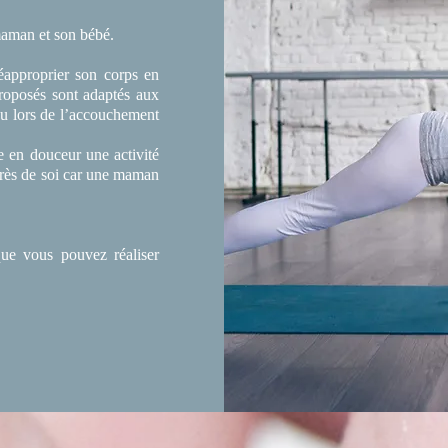
maman et son bébé.
éapproprier son corps en
roposés sont adaptés aux
cu lors de l’accouchement
en douceur une activité
près de soi car une maman
que vous pouvez réaliser