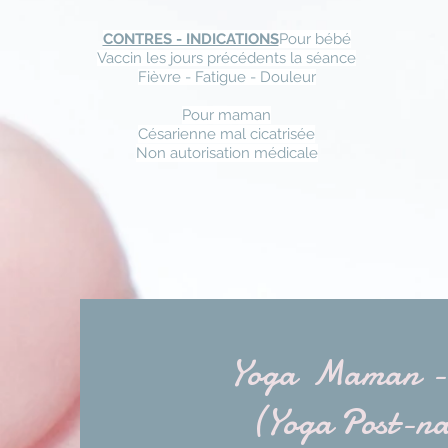
CONTRES - INDICATIONS
Pour bébé
Vac
ci
n les jours précédents la séance
Fièvre - Fatigue - Douleur
Pour m
am
an
Césarienne mal cicatrisée
Non autorisation médicale
Yoga Maman -
(Yoga Post-na