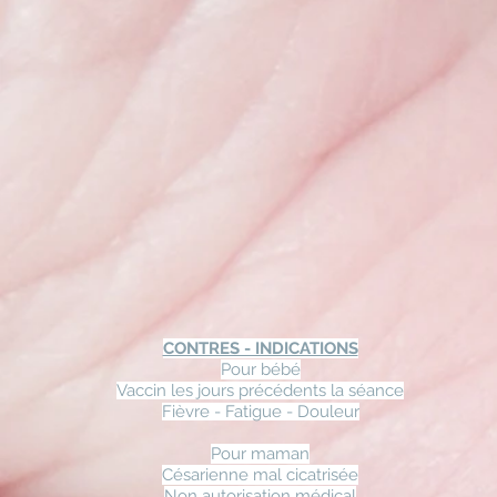
CONTRES - INDICATIONS
Pour bébé
Vac
ci
n les jours précédents la séance
Fièvre - Fatigue - Douleur
Pour m
am
an
Césarienne mal cicatrisée
Non autorisation médical